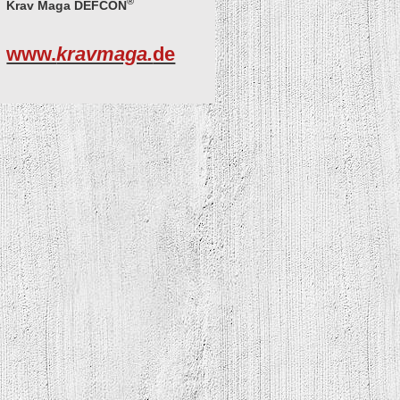
®
Krav Maga DEFCON
www.
kravmaga.
de