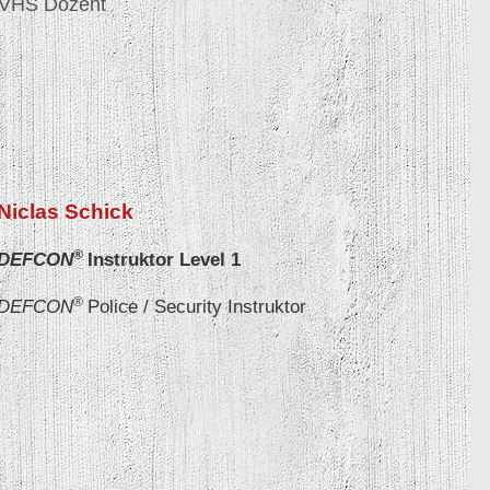
VHS Dozent
Niclas Schick
®
DEFCON
Instruktor Level 1
®
DEFCON
Police / Security
Instruktor