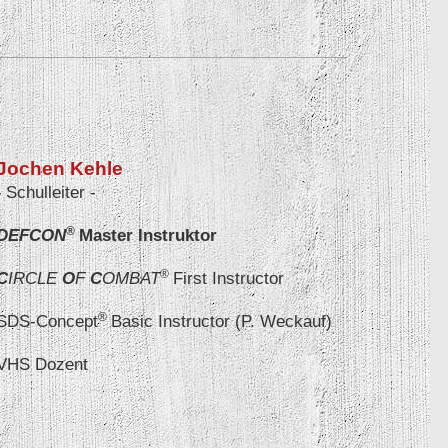
Jochen Kehle
-
Schulleiter
-
®
DEFCON
Master Instruktor
®
C
IRCLE
O
F
C
OMBAT
First Instructor
®
SDS-Concept
Basic Instructor (P. Weckauf)
VHS Dozent