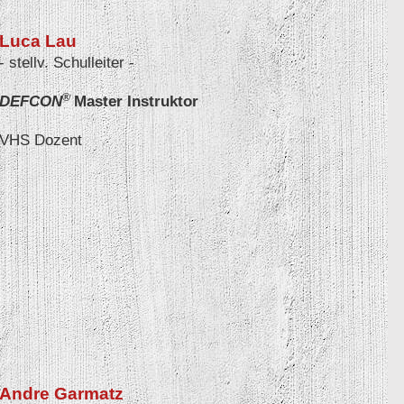
Luca Lau
- stellv.
Schulleiter
-
®
DEFCON
Master Instruktor
VHS Dozent
Andre Garmatz