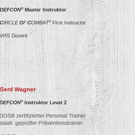
®
DEFCON
Master Instruktor
®
C
IRCLE
O
F
C
OMBAT
First Instructor
VHS Dozent
Gerd Wagner
®
DEFCON
Instruktor Level 2
DOSB zertifizierter Personal Trainer
staatl. geprüfter Präventionstrainer