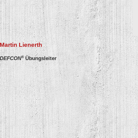
Martin Lienerth
®
DEFCON
Übungsleiter