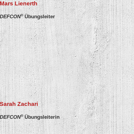
Mars Lienerth
®
DEFCON
Übungsleiter
Sarah Zachari
®
DEFCON
Übungsleiterin